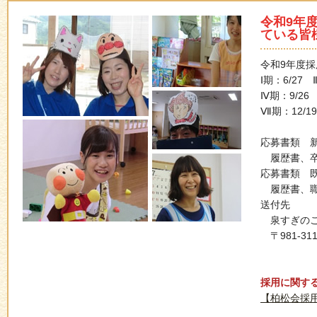
令和9年
ている皆
令和9年度
Ⅰ期：6/27 
Ⅳ期：9/26 
Ⅶ期：12/19
応募書類 
履歴書、卒
応募書類 
履歴書、職
送付先
泉すぎのこ
〒981-3
採用に関す
【柏松会採