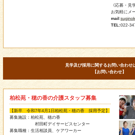
《応募・見
お気軽にメ
mail
:
sugino
TEL:
022-
見学及び採用に関するお問い合わせ
【お問い合わせ】
柏松苑・穂の香の介護スタッフ募集
【新卒 令和7年4月1日柏松苑・穂の香 採用予定】
募集施設：柏松苑、穂の香
村田町デイサービスセンター
募集職種：生活相談員、ケアワーカー