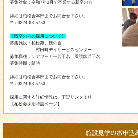
募集対象：令和7年3月で卒業する新卒の方
詳細は柏松会本部までお問合せ下さい。
℡：0224-83-5753
【既卒の方の採用について】
募集施設：柏松苑、穂の香
村田町デイサービスセンター
募集職種：ケアワーカー若干名、看護師若干名
募集時期：随時
詳細は柏松会本部までお問合せ下さい。
℡：0224-83-5753
採用に関する詳細情報は、下記リンクより
【柏松会採用特設ページ】