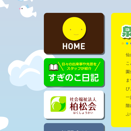
仙
こ
園
ま
び
一
階
ぷ