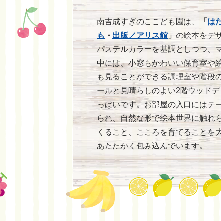
南吉成すぎのここども園は、
「
は
も
・
出版／アリス館
」
の絵本をデ
パステルカラーを基調としつつ、
中には、小窓もかわいい保育室や
も見ることができる調理室や階段
ールと見晴らしのよい2階ウッド
っぱいです。お部屋の入口にはテ
られ、自然な形で絵本世界に触れ
くること、こころを育てることを
あたたかく包み込んでいます。